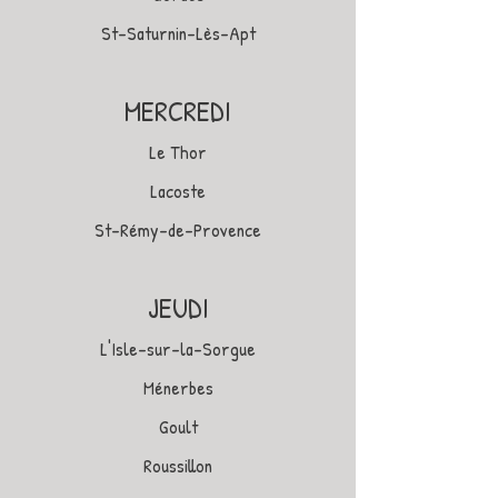
St-Saturnin-Lès-Apt
MERCREDI
Le Thor
Lacoste
St-Rémy-de-Provence
JEUDI
L'Isle-sur-la-Sorgue
Ménerbes
Goult
Roussillon