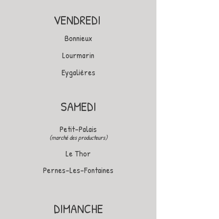
VENDREDI
Bonnieux
Lourmarin
Eygalières
SAMEDI
Petit-Palais
(marché des producteurs)
Le Thor
Pernes-Les-Fontaines
DIMANCHE